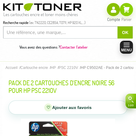
Les cartouches encre et toner moins chères
Compte
Panier
Recherche rapide
(ex: TN2220, CE285A, T0711, HP 920 XL,...)
OK
Vous avez des questions ?
Contacter l'atelier
MENU
Accueil
Cartouche encre
HP
PSC 2210V
HP C9502AE - Pack de 2 cartouch
PACK DE 2 CARTOUCHES D'ENCRE NOIRE 56
POUR HP PSC 2210V
♡
Ajouter aux favoris