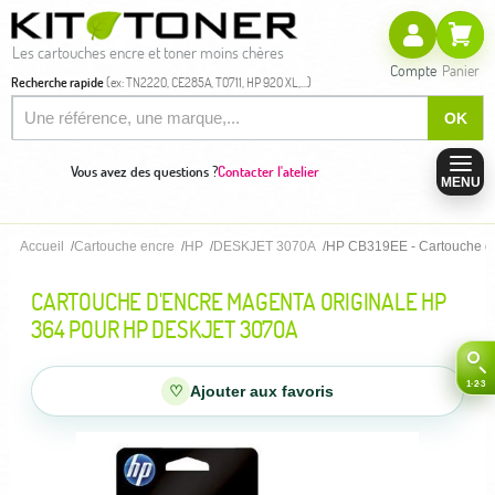
Les cartouches encre et toner moins chères
Compte
Panier
Recherche rapide
(ex: TN2220, CE285A, T0711, HP 920 XL,...)
OK
Vous avez des questions ?
Contacter l'atelier
MENU
Accueil
Cartouche encre
HP
DESKJET 3070A
HP CB319EE - Cartouche d'
CARTOUCHE D'ENCRE MAGENTA ORIGINALE HP
364 POUR HP DESKJET 3070A
♡
Ajouter aux favoris