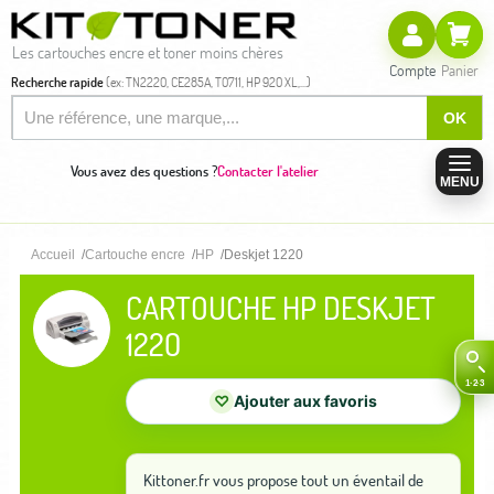
Les cartouches encre et toner moins chères
Compte
Panier
Recherche rapide
(ex: TN2220, CE285A, T0711, HP 920 XL,...)
OK
Vous avez des questions ?
Contacter l'atelier
MENU
Accueil
Cartouche encre
HP
Deskjet 1220
CARTOUCHE HP DESKJET
1220
♡
Ajouter aux favoris
Kittoner.fr vous propose tout un éventail de