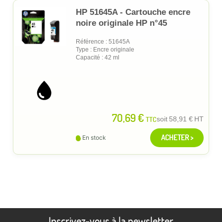
HP 51645A - Cartouche encre
noire originale HP n°45
Référence : 51645A
Type : Encre originale
Capacité : 42 ml
70,69 €
TTC
soit
58,91 €
HT
ACHETER >
En stock
Inscrivez-vous à la newsletter