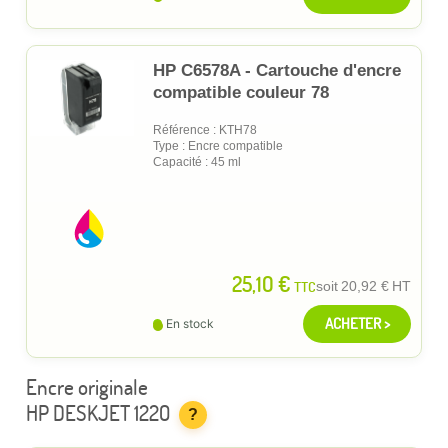
HP C6578A - Cartouche d'encre
compatible couleur 78
Référence : KTH78
Type : Encre compatible
Capacité : 45 ml
25,10 €
TTC
soit
20,92 €
HT
ACHETER >
En stock
Encre originale
HP DESKJET 1220
?