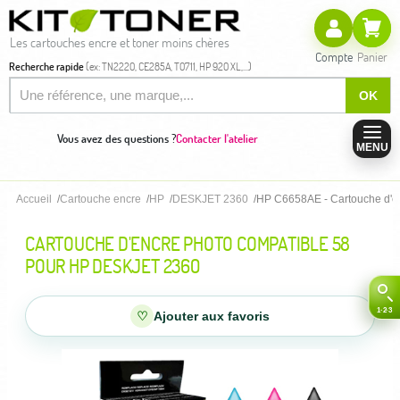
Les cartouches encre et toner moins chères
Compte
Panier
Recherche rapide
(ex: TN2220, CE285A, T0711, HP 920 XL,...)
OK
Vous avez des questions ?
Contacter l'atelier
MENU
Accueil
Cartouche encre
HP
DESKJET 2360
HP C6658AE - Cartouche d'en
CARTOUCHE D'ENCRE PHOTO COMPATIBLE 58
POUR HP DESKJET 2360
♡
Ajouter aux favoris