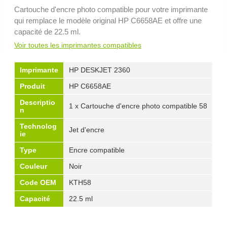
Cartouche d'encre photo compatible pour votre imprimante
qui remplace le modèle original HP C6658AE et offre une
capacité de 22.5 ml.
Voir toutes les imprimantes compatibles
Imprimante
HP DESKJET 2360
Produit
HP C6658AE
Descriptio
1 x Cartouche d'encre photo compatible 58
n
Technolog
Jet d'encre
ie
Type
Encre compatible
Couleur
Noir
Code OEM
KTH58
Capacité
22.5 ml