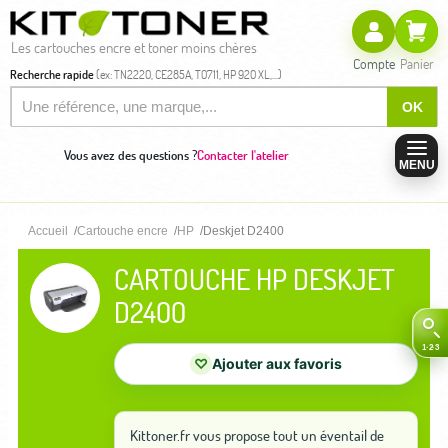
Les cartouches encre et toner moins chères
Compte
Panier
Recherche rapide
(ex: TN2220, CE285A, T0711, HP 920 XL,...)
OK
Vous avez des questions ?
Contacter l'atelier
MENU
Accueil
Cartouche encre
HP
Deskjet D2400
CARTOUCHE HP DESKJET
D2400
♡
Ajouter aux favoris
Kittoner.fr vous propose tout un éventail de