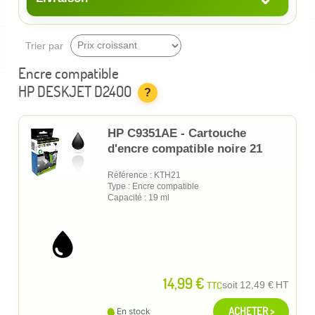
Trier par
Encre compatible
HP DESKJET D2400
?
HP C9351AE - Cartouche
d'encre compatible noire 21
Référence : KTH21
Type : Encre compatible
Capacité : 19 ml
14,99 €
TTC
soit
12,49 €
HT
ACHETER >
En stock