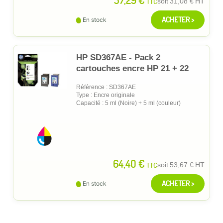
TTC
soit
31,08 €
HT
ACHETER >
En stock
HP SD367AE - Pack 2
cartouches encre HP 21 + 22
Référence : SD367AE
Type : Encre originale
Capacité : 5 ml (Noire) + 5 ml (couleur)
64,40 €
TTC
soit
53,67 €
HT
ACHETER >
En stock