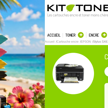
Les cartouches encre et toner moins chèr
ACCUEIL
TONER
ENCRE
Accueil
Cartouche encre
EPSON
Stylus SX
C