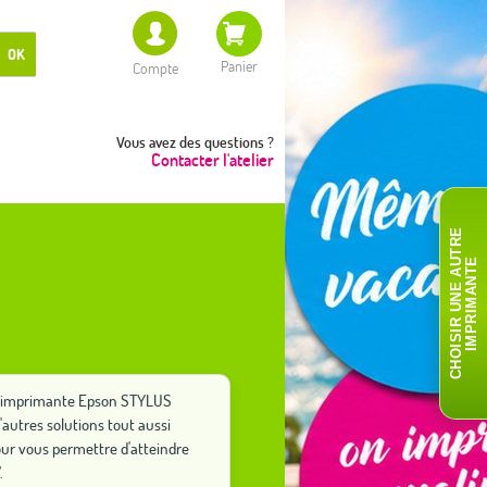
OK
Panier
Compte
Vous avez des questions ?
Contacter l'atelier
C
H
O
I
S
I
R
U
N
E
A
T
R
E
I
M
P
R
I
M
A
N
T
U
E
tre imprimante Epson STYLUS
autres solutions tout aussi
ur vous permettre d'atteindre
.