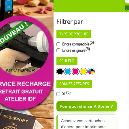
Filtrer par
TYPE DE PRODUIT
(5)
Encre compatible
(5)
Encre originale
COULEUR
BONNES AFFAIRES
(5)
XL
Pourquoi choisir Kittoner ?
Achetez vos cartouches
d'encre pour imprimante