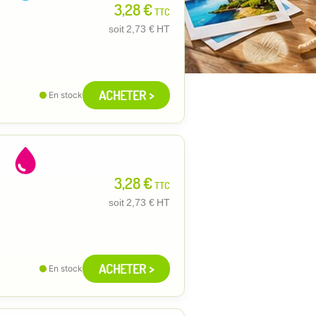
3,28 €
TTC
soit
2,73 €
HT
ACHETER >
En stock
3,28 €
TTC
soit
2,73 €
HT
ACHETER >
En stock