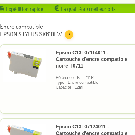
Expédition rapide
La qualité au meilleur prix
Encre compatible
EPSON STYLUS SX610FW
?
Epson C13T07114011 -
Cartouche d'encre compatible
noire T0711
Référence : KTE711R
Type : Encre compatible
Capacité : 12ml
Epson C13T07124011 -
Cartouche d'encre compatible