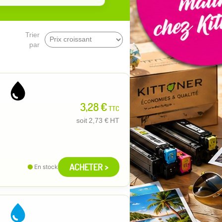
Trier
par
3,28 €
TTC
soit
2,73 €
HT
ACHETER >
En stock