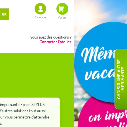
OK
Panier
Compte
Vous avez des questions ?
Contacter l'atelier
C
H
O
I
S
I
R
U
N
E
A
T
R
E
I
M
P
R
I
M
A
N
T
U
E
tre imprimante Epson STYLUS
'autres solutions tout aussi
ur vous permettre d'atteindre
W.