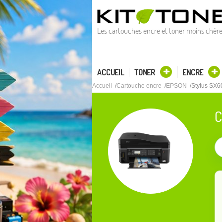
Les cartouches encre et toner moins chèr
ACCUEIL
TONER
ENCRE
Accueil
Cartouche encre
EPSON
Stylus SX
C