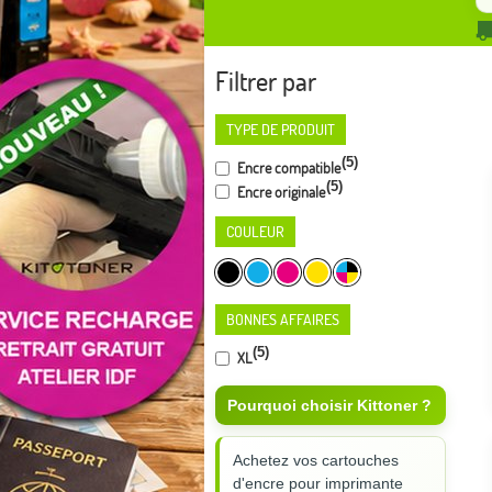
Filtrer par
TYPE DE PRODUIT
(5)
Encre compatible
(5)
Encre originale
COULEUR
BONNES AFFAIRES
(5)
XL
Pourquoi choisir Kittoner ?
Achetez vos cartouches
d'encre pour imprimante