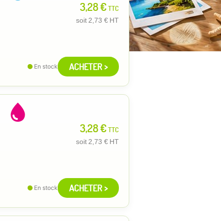
3,28 €
TTC
soit
2,73 €
HT
ACHETER >
En stock
3,28 €
TTC
soit
2,73 €
HT
ACHETER >
En stock