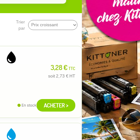
Trier
par
3,28 €
TTC
soit
2,73 €
HT
ACHETER >
En stock