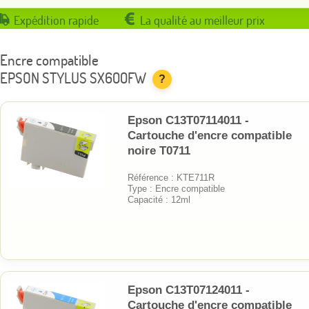
Expédition rapide
La qualité au meilleur prix
Encre compatible
EPSON STYLUS SX600FW
?
Epson C13T07114011 -
Cartouche d'encre compatible
noire T0711
Référence : KTE711R
Type : Encre compatible
Capacité : 12ml
Epson C13T07124011 -
Cartouche d'encre compatible