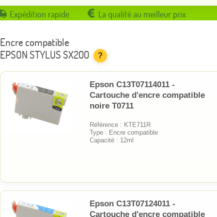
Expédition rapide
La qualité au meilleur prix
Encre compatible
EPSON STYLUS SX200
?
Epson C13T07114011 -
Cartouche d'encre compatible
noire T0711
Référence : KTE711R
Type : Encre compatible
Capacité : 12ml
Epson C13T07124011 -
Cartouche d'encre compatible