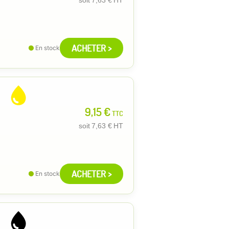
ACHETER >
En stock
9,15 €
TTC
soit
7,63 €
HT
ACHETER >
En stock