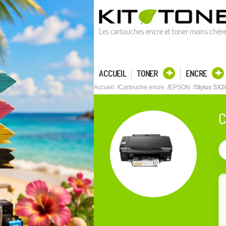
Les cartouches encre et toner moins chèr
ACCUEIL
TONER
ENCRE
Accueil
Cartouche encre
EPSON
Stylus SX2
C