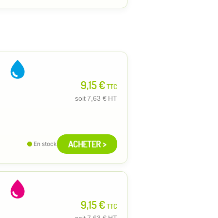
9,15 €
TTC
soit
7,63 €
HT
ACHETER >
En stock
9,15 €
TTC
soit
7,63 €
HT