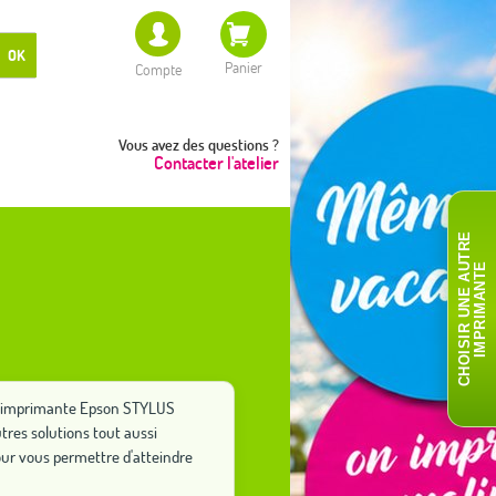
OK
Panier
Compte
Vous avez des questions ?
Contacter l'atelier
C
H
O
I
S
I
R
U
N
E
A
T
R
E
I
M
P
R
I
M
A
N
T
U
E
tre imprimante Epson STYLUS
tres solutions tout aussi
ur vous permettre d'atteindre