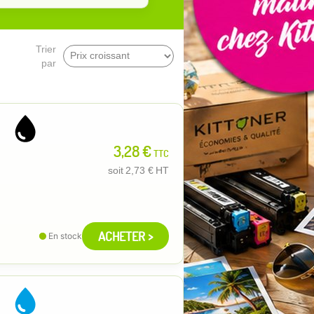
Trier
par
3,28 €
TTC
soit
2,73 €
HT
ACHETER >
En stock