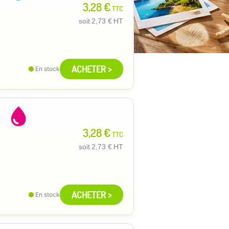
3,28 €
TTC
soit
2,73 €
HT
ACHETER >
En stock
3,28 €
TTC
soit
2,73 €
HT
ACHETER >
En stock