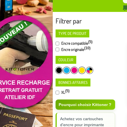
Filtrer par
TYPE DE PRODUIT
(5)
Encre compatible
(10)
Encre originale
COULEUR
BONNES AFFAIRES
(5)
XL
Pourquoi choisir Kittoner ?
Achetez vos cartouches
d'encre pour imprimante