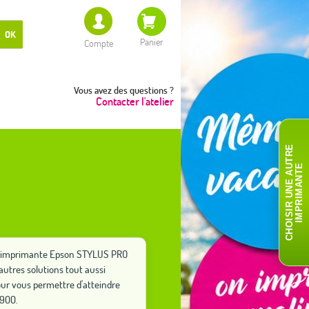
OK
Panier
Compte
Vous avez des questions ?
Contacter l'atelier
C
H
O
I
S
I
R
U
N
E
A
T
R
E
I
M
P
R
I
M
A
N
T
U
E
tre imprimante Epson STYLUS PRO
autres solutions tout aussi
ur vous permettre d'atteindre
7900.