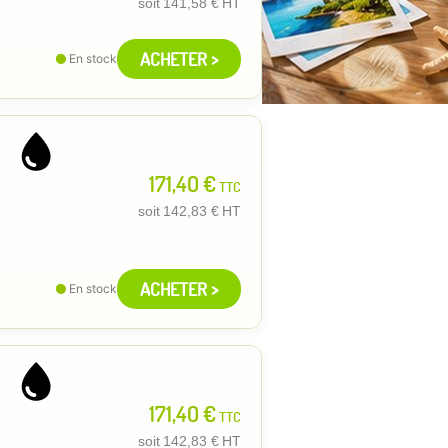
soit
141,58 €
HT
ACHETER >
En stock
171,40 €
TTC
soit
142,83 €
HT
ACHETER >
En stock
171,40 €
TTC
soit
142,83 €
HT