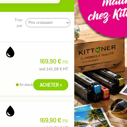
Trier
par
169,90 €
TTC
soit
141,58 €
HT
ACHETER >
En stock
169,90 €
TTC