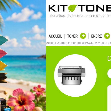
Les cartouches encre et toner moins chèr
ACCUEIL
TONER
ENCRE
Accueil
Cartouche encre
EPSON
Stylus Pro
C