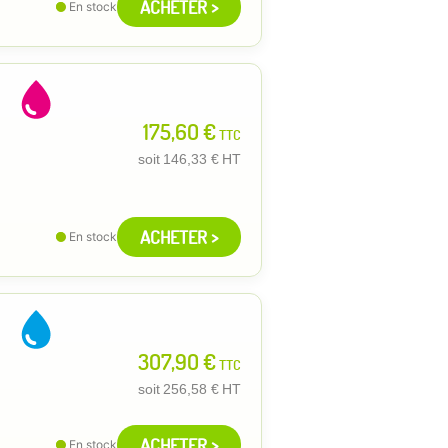
ACHETER >
En stock
175,60 €
TTC
soit
146,33 €
HT
ACHETER >
En stock
307,90 €
TTC
soit
256,58 €
HT
ACHETER >
En stock