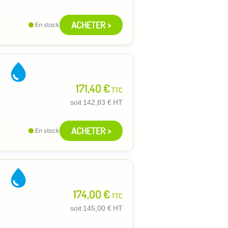
ACHETER >
En stock
171,40 €
TTC
soit
142,83 €
HT
ACHETER >
En stock
174,00 €
TTC
soit
145,00 €
HT