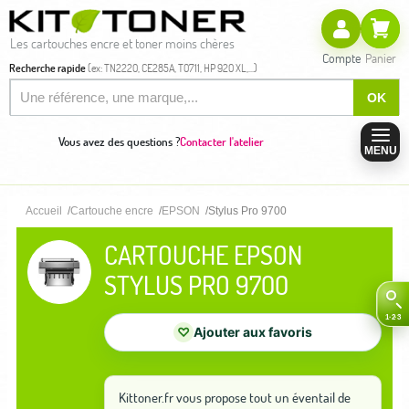
Les cartouches encre et toner moins chères
Compte
Panier
Recherche rapide
(ex: TN2220, CE285A, T0711, HP 920 XL,...)
OK
Vous avez des questions ?
Contacter l'atelier
MENU
Accueil
Cartouche encre
EPSON
Stylus Pro 9700
CARTOUCHE EPSON
STYLUS PRO 9700
♡
Ajouter aux favoris
Kittoner.fr vous propose tout un éventail de