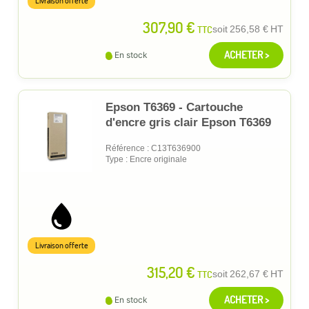
Livraison offerte
307,90 €
TTC
soit
256,58 €
HT
ACHETER >
En stock
Epson T6369 - Cartouche
d'encre gris clair Epson T6369
Référence : C13T636900
Type : Encre originale
Livraison offerte
315,20 €
TTC
soit
262,67 €
HT
ACHETER >
En stock