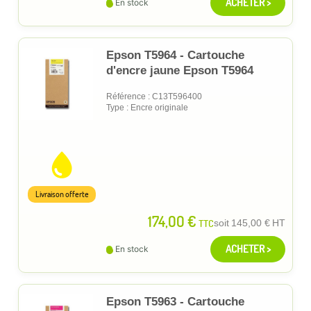
ACHETER >
En stock
Epson T5964 - Cartouche
d'encre jaune Epson T5964
Référence : C13T596400
Type : Encre originale
Livraison offerte
174,00 €
TTC
soit
145,00 €
HT
ACHETER >
En stock
Epson T5963 - Cartouche