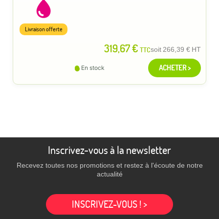
Livraison offerte
319,67 €
TTC
soit
266,39 €
HT
ACHETER >
En stock
Inscrivez-vous à la newsletter
Recevez toutes nos promotions et restez à l'écoute de notre
actualité
INSCRIVEZ-VOUS ! >