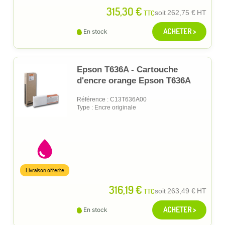
315,30 €
TTC
soit
262,75 €
HT
ACHETER >
En stock
Epson T636A - Cartouche
d'encre orange Epson T636A
Référence : C13T636A00
Type : Encre originale
Livraison offerte
316,19 €
TTC
soit
263,49 €
HT
ACHETER >
En stock