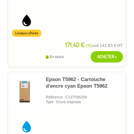
Livraison offerte
171,40 €
TTC
soit
142,83 €
HT
ACHETER >
En stock
Epson T5962 - Cartouche
d'encre cyan Epson T5962
Référence : C13T596200
Type : Encre originale