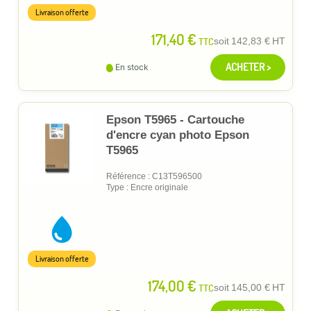
Livraison offerte
171,40 €
TTC
soit
142,83 €
HT
ACHETER >
En stock
Epson T5965 - Cartouche
d'encre cyan photo Epson
T5965
Référence : C13T596500
Type : Encre originale
Livraison offerte
174,00 €
TTC
soit
145,00 €
HT