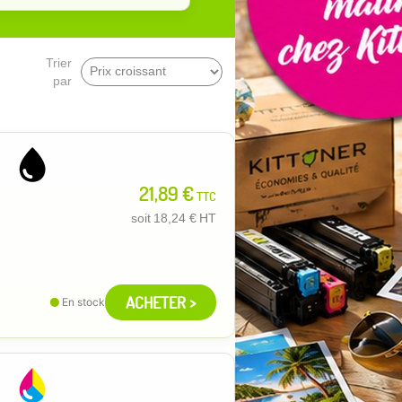
Trier
par
21,89 €
TTC
soit
18,24 €
HT
ACHETER >
En stock