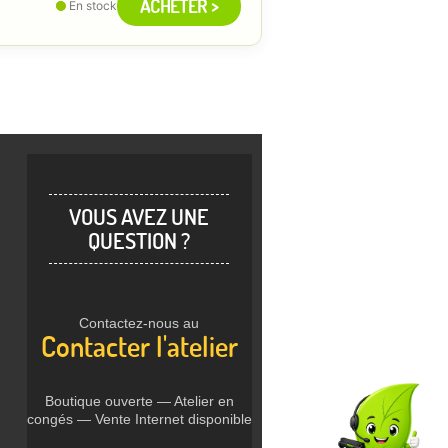
ACHETER >
En stock
VOUS AVEZ UNE
QUESTION ?
Contactez-nous au
Contacter l'atelier
Boutique ouverte — Atelier en
congés — Vente Internet disponible