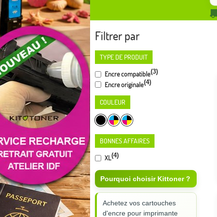
Filtrer par
TYPE DE PRODUIT
(3)
Encre compatible
(4)
Encre originale
COULEUR
BONNES AFFAIRES
(4)
XL
Pourquoi choisir Kittoner ?
Achetez vos cartouches
d'encre pour imprimante