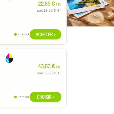
22,89 €
TTC
soit
19,08 €
HT
ACHETER >
En stock
43,63 €
TTC
soit
36,36 €
HT
CHOISIR >
En stock