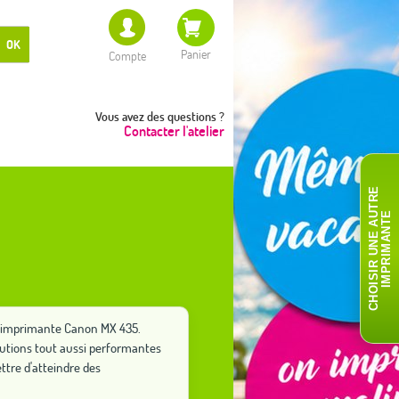
OK
Panier
Compte
Vous avez des questions ?
Contacter l'atelier
C
H
O
I
S
I
R
U
N
E
A
T
R
E
I
M
P
R
I
M
A
N
T
U
E
re imprimante Canon MX 435.
lutions tout aussi performantes
tre d'atteindre des