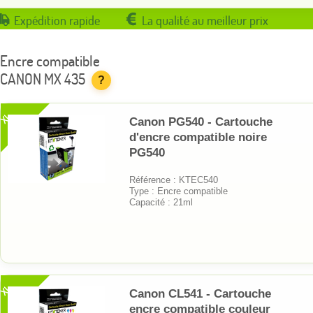
Expédition rapide
La qualité au meilleur prix
Encre compatible
CANON MX 435
?
XL
Canon PG540 - Cartouche
d'encre compatible noire
PG540
Référence : KTEC540
Type : Encre compatible
Capacité : 21ml
XL
Canon CL541 - Cartouche
encre compatible couleur