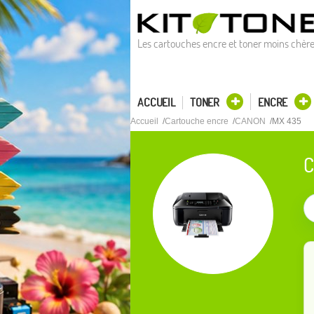
Les cartouches encre et toner moins chèr
ACCUEIL
TONER
ENCRE
Accueil
Cartouche encre
CANON
MX 435
C