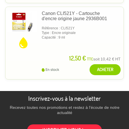
Canon CLI521Y - Cartouche
d'encre origine jaune 2936B001
Référence : CLI521Y
Type : Encre originale
Capacité : 9 ml
12,50 €
TTC
soit
10,42 €
HT
ACHETER
En stock
Inscrivez-vous à la newsletter
Recevez toutes nos promotions et restez à l'écoute de notre
actualité