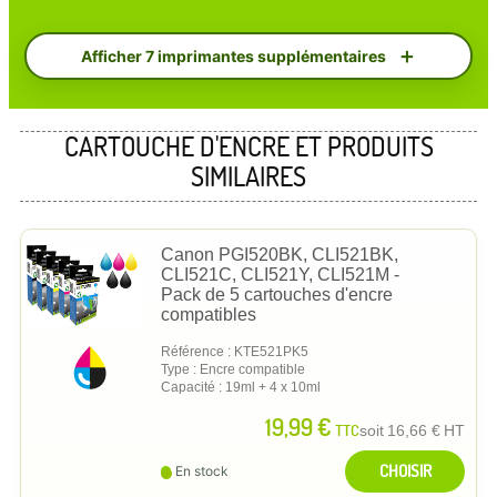
Afficher 7 imprimantes supplémentaires
CARTOUCHE D'ENCRE ET PRODUITS
SIMILAIRES
Canon PGI520BK, CLI521BK,
CLI521C, CLI521Y, CLI521M -
Pack de 5 cartouches d'encre
compatibles
Référence : KTE521PK5
Type : Encre compatible
Capacité : 19ml + 4 x 10ml
19,99 €
TTC
soit
16,66 €
HT
CHOISIR
En stock