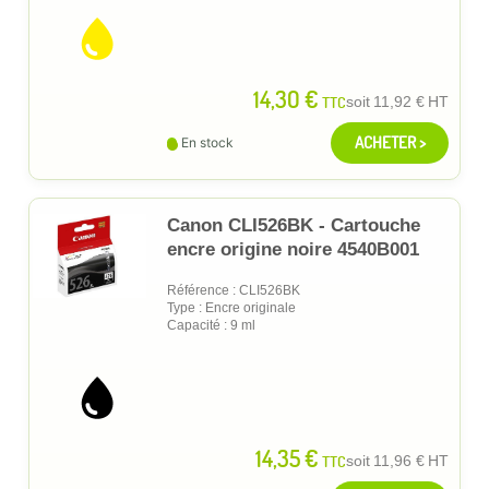
14,30 €
TTC
soit
11,92 €
HT
ACHETER >
En stock
Canon CLI526BK - Cartouche
encre origine noire 4540B001
Référence : CLI526BK
Type : Encre originale
Capacité : 9 ml
14,35 €
TTC
soit
11,96 €
HT