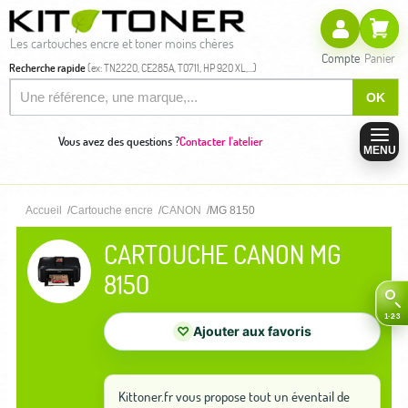
Les cartouches encre et toner moins chères
Compte
Panier
Recherche rapide
(ex: TN2220, CE285A, T0711, HP 920 XL,...)
OK
Vous avez des questions ?
Contacter l'atelier
MENU
Accueil
Cartouche encre
CANON
MG 8150
CARTOUCHE CANON MG
8150
♡
Ajouter aux favoris
Kittoner.fr vous propose tout un éventail de