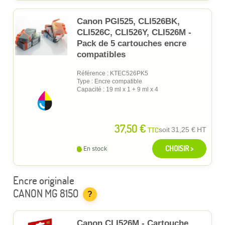
Canon PGI525, CLI526BK,
CLI526C, CLI526Y, CLI526M -
Pack de 5 cartouches encre
compatibles
Référence : KTEC526PK5
Type : Encre compatible
Capacité : 19 ml x 1 + 9 ml x 4
37,50 €
TTC
soit
31,25 €
HT
CHOISIR >
En stock
Encre originale
CANON MG 8150
?
Canon CLI526M - Cartouche