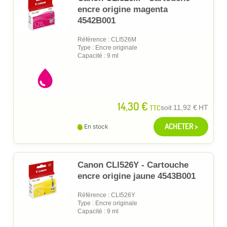
encre origine magenta
4542B001
Référence : CLI526M
Type : Encre originale
Capacité : 9 ml
14,30 €
TTC
soit
11,92 €
HT
ACHETER >
En stock
Canon CLI526Y - Cartouche
encre origine jaune 4543B001
Référence : CLI526Y
Type : Encre originale
Capacité : 9 ml