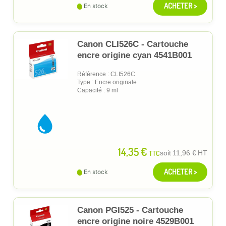
ACHETER >
En stock
Canon CLI526C - Cartouche
encre origine cyan 4541B001
Référence : CLI526C
Type : Encre originale
Capacité : 9 ml
14,35 €
TTC
soit
11,96 €
HT
ACHETER >
En stock
Canon PGI525 - Cartouche
encre origine noire 4529B001