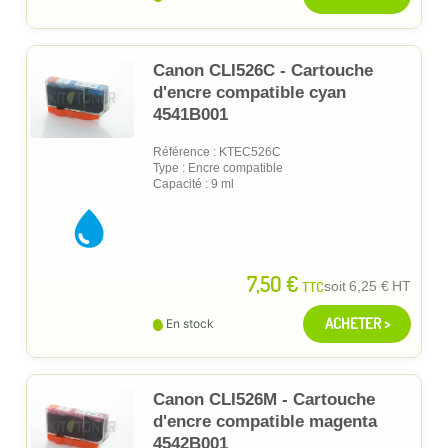
Canon CLI526C - Cartouche
d'encre compatible cyan
4541B001
Référence : KTEC526C
Type : Encre compatible
Capacité : 9 ml
7,50 €
TTC
soit
6,25 €
HT
ACHETER >
En stock
Canon CLI526M - Cartouche
d'encre compatible magenta
4542B001