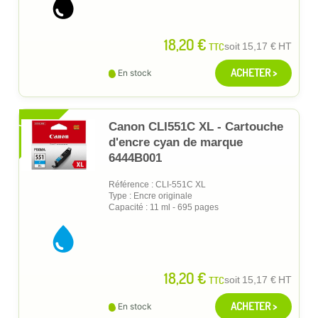
18,20 €
TTC
soit
15,17 €
HT
ACHETER >
En stock
XL
Canon CLI551C XL - Cartouche
d'encre cyan de marque
6444B001
Référence : CLI-551C XL
Type : Encre originale
Capacité : 11 ml - 695 pages
18,20 €
TTC
soit
15,17 €
HT
ACHETER >
En stock