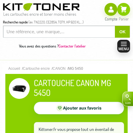
Les cartouches encre et toner moins chères
Compte
Panier
Recherche rapide
(ex: TN2220, CE285A, T0711, HP 920 XL,...)
OK
Vous avez des questions ?
Contacter l'atelier
MENU
Accueil
Cartouche encre
CANON
MG 5450
CARTOUCHE CANON MG
5450
♡
Ajouter aux favoris
Kittoner.fr vous propose tout un éventail de