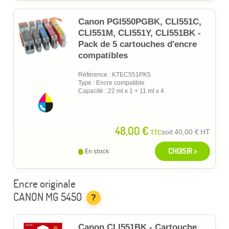
Canon PGI550PGBK, CLI551C,
CLI551M, CLI551Y, CLI551BK -
Pack de 5 cartouches d'encre
compatibles
Référence : KTEC551PK5
Type : Encre compatible
Capacité : 22 ml x 1 + 11 ml x 4
48,00 €
TTC
soit
40,00 €
HT
CHOISIR >
En stock
Encre originale
CANON MG 5450
?
Canon CLI551BK - Cartouche