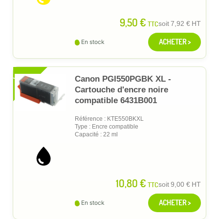
9,50 €
TTC
soit
7,92 €
HT
ACHETER >
En stock
XL
Canon PGI550PGBK XL -
Cartouche d'encre noire
compatible 6431B001
Référence : KTE550BKXL
Type : Encre compatible
Capacité : 22 ml
10,80 €
TTC
soit
9,00 €
HT
ACHETER >
En stock