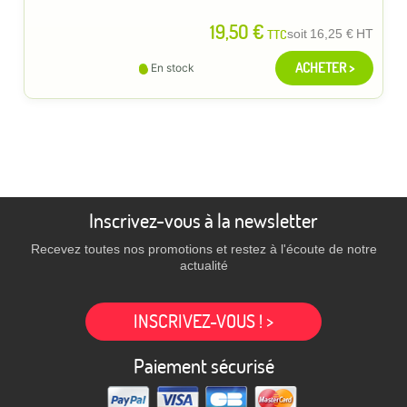
19,50 €
TTC
soit
16,25 €
HT
ACHETER >
En stock
Inscrivez-vous à la newsletter
Recevez toutes nos promotions et restez à l'écoute de notre
actualité
INSCRIVEZ-VOUS ! >
Paiement sécurisé