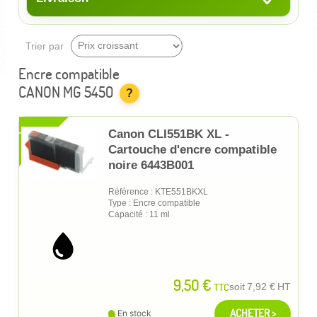
Trier par
Encre compatible
CANON MG 5450
?
XL
Canon CLI551BK XL -
Cartouche d'encre compatible
noire 6443B001
Référence : KTE551BKXL
Type : Encre compatible
Capacité : 11 ml
9,50 €
TTC
soit
7,92 €
HT
ACHETER >
En stock