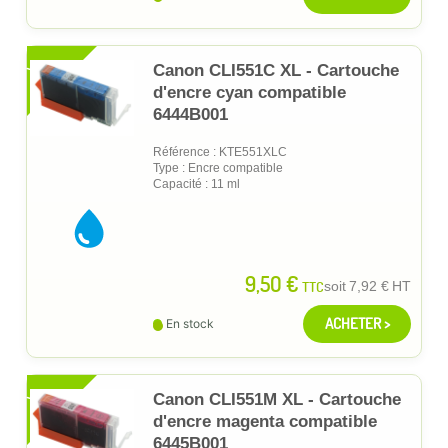
XL
Canon CLI551C XL - Cartouche
d'encre cyan compatible
6444B001
Référence : KTE551XLC
Type : Encre compatible
Capacité : 11 ml
9,50 €
TTC
soit
7,92 €
HT
ACHETER >
En stock
XL
Canon CLI551M XL - Cartouche
d'encre magenta compatible
6445B001