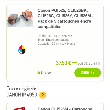
Canon PGI525, CLI526BK,
CLI526C, CLI526Y, CLI526M -
Pack de 5 cartouches encre
compatibles
Référence : KTEC526PK5
Type : Encre compatible
Capacité : 19 ml x 1 + 9 ml x 4
37,50 €
TTC
soit
31,25 €
HT
CHOISIR >
En stock
Encre originale
CANON IP 4950
?
Canon CLI526M - Cartouche