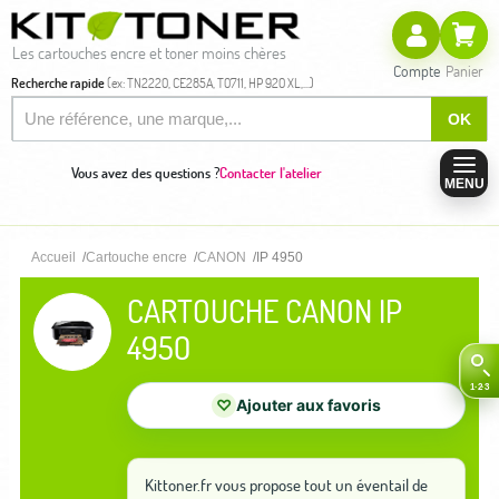
Les cartouches encre et toner moins chères
Compte
Panier
Recherche rapide
(ex: TN2220, CE285A, T0711, HP 920 XL,...)
OK
Vous avez des questions ?
Contacter l'atelier
MENU
Accueil
Cartouche encre
CANON
IP 4950
CARTOUCHE CANON IP
4950
♡
Ajouter aux favoris
Kittoner.fr vous propose tout un éventail de