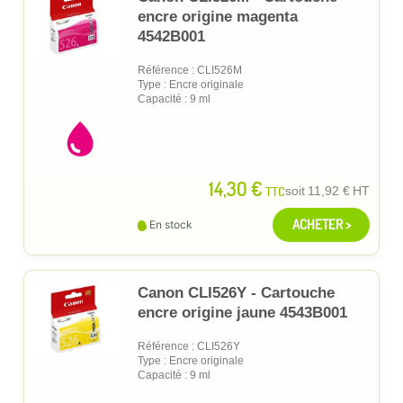
encre origine magenta
4542B001
Référence : CLI526M
Type : Encre originale
Capacité : 9 ml
14,30 €
TTC
soit
11,92 €
HT
ACHETER >
En stock
Canon CLI526Y - Cartouche
encre origine jaune 4543B001
Référence : CLI526Y
Type : Encre originale
Capacité : 9 ml