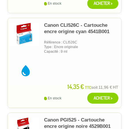
ACHETER >
En stock
Canon CLI526C - Cartouche
encre origine cyan 4541B001
Référence : CLI526C
Type : Encre originale
Capacité : 9 ml
14,35 €
TTC
soit
11,96 €
HT
ACHETER >
En stock
Canon PGI525 - Cartouche
encre origine noire 4529B001