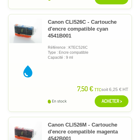
Canon CLI526C - Cartouche
d'encre compatible cyan
4541B001
Référence : KTEC526C
Type : Encre compatible
Capacité : 9 ml
7,50 €
TTC
soit
6,25 €
HT
ACHETER >
En stock
Canon CLI526M - Cartouche
d'encre compatible magenta
4542B001