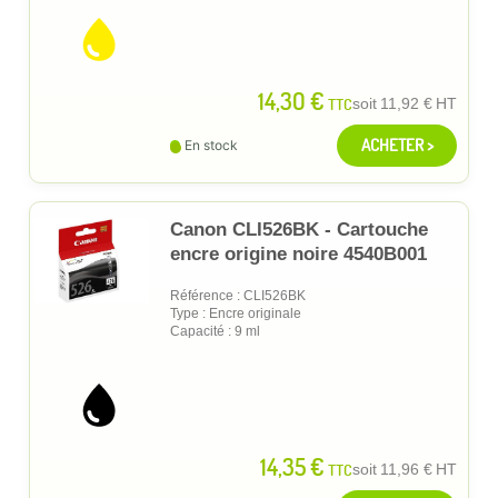
14,30 €
TTC
soit
11,92 €
HT
ACHETER >
En stock
Canon CLI526BK - Cartouche
encre origine noire 4540B001
Référence : CLI526BK
Type : Encre originale
Capacité : 9 ml
14,35 €
TTC
soit
11,96 €
HT