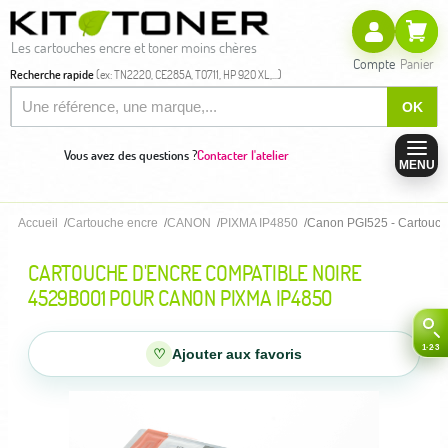
Les cartouches encre et toner moins chères
Compte
Panier
Recherche rapide
(ex: TN2220, CE285A, T0711, HP 920 XL,...)
OK
Vous avez des questions ?
Contacter l'atelier
MENU
Accueil
Cartouche encre
CANON
PIXMA IP4850
Canon PGI525 - Cartouch
CARTOUCHE D'ENCRE COMPATIBLE NOIRE
4529B001 POUR CANON PIXMA IP4850
♡
Ajouter aux favoris