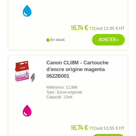
16,74 €
TTC
soit
13,95 €
HT
ACHETER >
En stock
Canon CLI8M - Cartouche
d'encre origine magenta
0622B001
Référence : CLI8M
Type : Encre originale
Capacité : 13ml
16,74 €
TTC
soit
13,95 €
HT