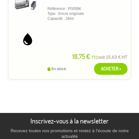
Référence : PGI5BK
Type : Encre originale
Capacité : 26ml
18,75 €
TTC
soit
15,63 €
HT
ACHETER >
En stock
Inscrivez-vous à la newsletter
Recevez toutes nos promotions et restez à l'écoute de notre
actualité