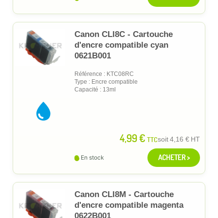
Canon CLI8C - Cartouche
d'encre compatible cyan
0621B001
Référence : KTC08RC
Type : Encre compatible
Capacité : 13ml
4,99 €
TTC
soit
4,16 €
HT
ACHETER >
En stock
Canon CLI8M - Cartouche
d'encre compatible magenta
0622B001