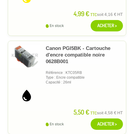
4,99 €
TTC
soit
4,16 €
HT
ACHETER >
En stock
Canon PGI5BK - Cartouche
d'encre compatible noire
0628B001
Référence : KTC05RB
Type : Encre compatible
Capacité : 26ml
5,50 €
TTC
soit
4,58 €
HT
ACHETER >
En stock