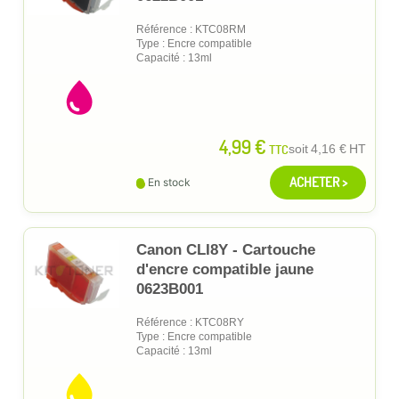
Référence : KTC08RM
Type : Encre compatible
Capacité : 13ml
4,99 €
TTC
soit
4,16 €
HT
ACHETER >
En stock
Canon CLI8Y - Cartouche
d'encre compatible jaune
0623B001
Référence : KTC08RY
Type : Encre compatible
Capacité : 13ml