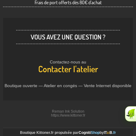
Frais de port offerts dès 80€ d'achat
VOUS AVEZ UNE QUESTION ?
Contactez-nous au
Contacter l'atelier
Boutique ouverte — Atelier en congés — Vente Internet disponible
Reman Ink Solution
https://www.kittoner.fr
Boutique Kittoner.fr propulsée par
Cogniti
Shop
by
IT
ai
B
.fr