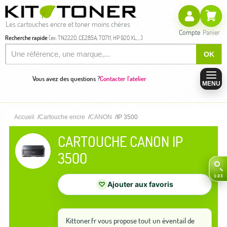
Les cartouches encre et toner moins chères
Compte
Panier
Recherche rapide
(ex: TN2220, CE285A, T0711, HP 920 XL,...)
OK
Vous avez des questions ?
Contacter l'atelier
MENU
Accueil
Cartouche encre
CANON
IP 3500
CARTOUCHE CANON IP
3500
♡
Ajouter aux favoris
Kittoner.fr vous propose tout un éventail de