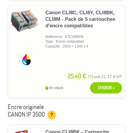
Canon CLI8C, CLI8Y, CLI8BK,
CLI8M - Pack de 5 cartouches
d'encre compatibles
Référence : KTC08RPK
Type : Encre compatible
Capacité : 26ml + 13ml x 4
25,40 €
TTC
soit
21,17 €
HT
CHOISIR >
En stock
Encre originale
CANON IP 3500
?
Canon CLI8BK - Cartouche