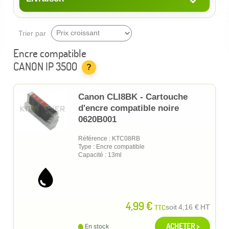
Trier par
Encre compatible
CANON IP 3500
?
Canon CLI8BK - Cartouche
d'encre compatible noire
0620B001
Référence : KTC08RB
Type : Encre compatible
Capacité : 13ml
4,99 €
TTC
soit
4,16 €
HT
ACHETER >
En stock