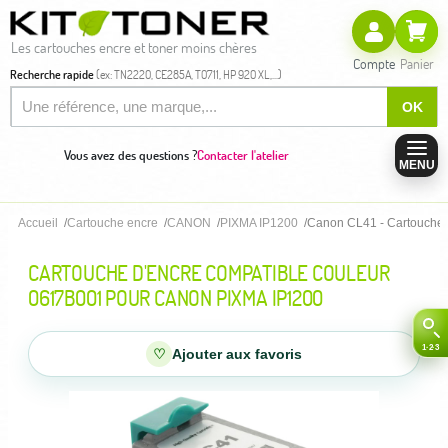
Les cartouches encre et toner moins chères
Compte
Panier
Recherche rapide
(ex: TN2220, CE285A, T0711, HP 920 XL,...)
OK
Vous avez des questions ?
Contacter l'atelier
MENU
Accueil
Cartouche encre
CANON
PIXMA IP1200
Canon CL41 - Cartouche 
CARTOUCHE D'ENCRE COMPATIBLE COULEUR
0617B001 POUR CANON PIXMA IP1200
♡
Ajouter aux favoris