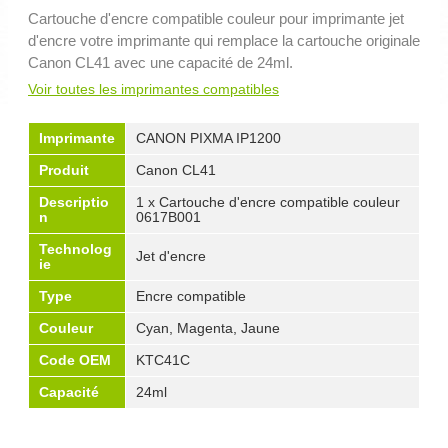
Cartouche d'encre compatible couleur pour imprimante jet
d'encre votre imprimante qui remplace la cartouche originale
Canon CL41 avec une capacité de 24ml.
Voir toutes les imprimantes compatibles
Imprimante
CANON PIXMA IP1200
Produit
Canon CL41
Descriptio
1 x Cartouche d'encre compatible couleur
n
0617B001
Technolog
Jet d'encre
ie
Type
Encre compatible
Couleur
Cyan, Magenta, Jaune
Code OEM
KTC41C
Capacité
24ml