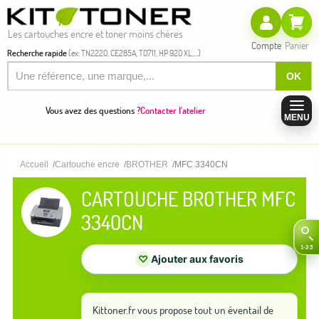
Les cartouches encre et toner moins chères
Compte
Panier
Recherche rapide
(ex: TN2220, CE285A, T0711, HP 920 XL,...)
OK
Vous avez des questions ?
Contacter l'atelier
MENU
Accueil
Cartouche encre
BROTHER
MFC 3340CN
CARTOUCHE BROTHER MFC
3340CN
♡
Ajouter aux favoris
Kittoner.fr vous propose tout un éventail de