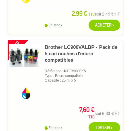
2,99 €
TTC
soit
2,49 €
HT
ACHETER >
En stock
PROMO
Brother LC900VALBP - Pack de
5 cartouches d'encre
compatibles
Référence : KTEB900PK5
Type : Encre compatible
Capacité : 25 ml x 5
7,60 €
soit
6,33 €
HT
TTC
CHOISIR >
En stock