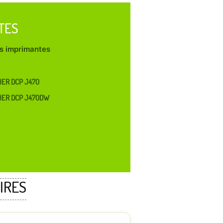
TES
les imprimantes
ER DCP J470
HER DCP J470DW
IRES