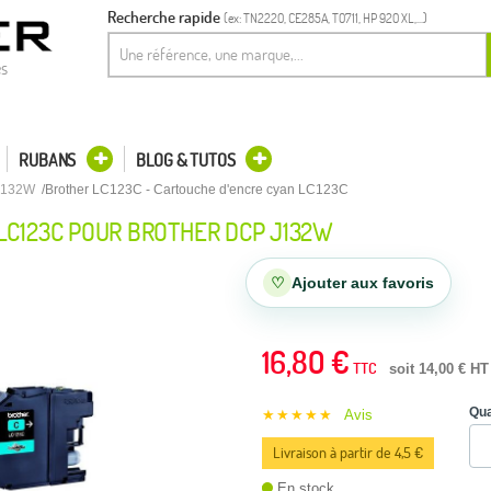
Recherche rapide
(ex: TN2220, CE285A, T0711, HP 920 XL,...)
es
RUBANS
BLOG & TUTOS
J132W
Brother LC123C - Cartouche d'encre cyan LC123C
LC123C POUR BROTHER DCP J132W
♡
Ajouter aux favoris
16,80 €
TTC
soit 14,00 € HT
Qua
★★★★★
Avis
Livraison à partir de 4,5 €
En stock