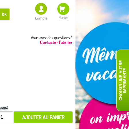
OK
Panier
Compte
Vous avez des questions ?
Contacter l'atelier
C
H
O
I
S
I
R
U
N
E
A
T
R
E
I
M
P
R
I
M
A
N
T
U
E
ntité
AJOUTER AU PANIER