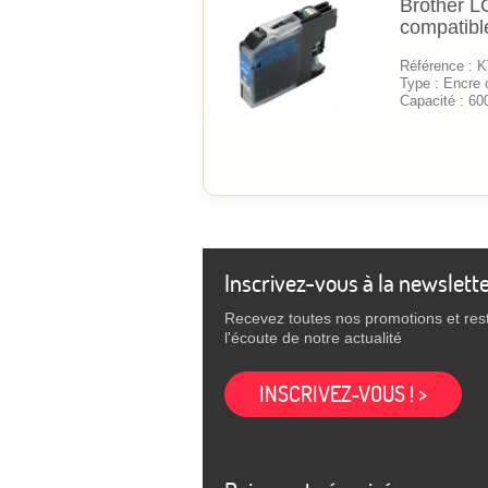
Brother L
compatibl
Référence :
Type : Encre 
Capacité : 60
Inscrivez-vous à la newslett
Recevez toutes nos promotions et res
l'écoute de notre actualité
INSCRIVEZ-VOUS ! >