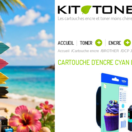
Les cartouches encre et toner moins chèr
ACCUEIL
TONER
ENCRE
Accueil
Cartouche encre
BROTHER
DCP 
CARTOUCHE D'ENCRE CYAN 