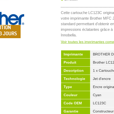
Cette cartouche LC123C origina
votre imprimante Brother MFC 
standard permettant d'obtenir 
ITION
impressions éclatantes grâce à 
 3 JOURS
Innobella.
Voir toutes les imprimantes comp
Imprimante
BROTHER D
Produit
Brother LC1
Description
1 x Cartouc
Technologie
Jet d'encre
Type
Encre origina
Couleur
Cyan
Code OEM
LC123C
Garantie
Constructeur