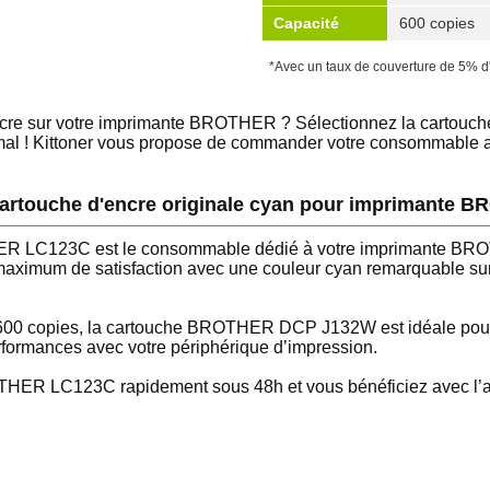
Capacité
600 copies
*Avec un taux de couverture de 5% d
’encre sur votre imprimante BROTHER ? Sélectionnez la car
timal ! Kittoner vous propose de commander votre consommable 
rtouche d'encre originale cyan pour imprimante
ER LC123C est le consommable dédié à votre imprimante BR
maximum de satisfaction avec une couleur cyan remarquable sur
600 copies, la cartouche BROTHER DCP J132W est idéale pour 
erformances avec votre périphérique d’impression.
THER LC123C rapidement sous 48h et vous bénéficiez avec l’ach