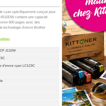
le cyan spécifiquement conçue pour
J4510DW contient une capacité
environ 600 pages avec des
la technologie d'encre Brother
atibles
CP J132W
23C
he d'encre cyan LC123C
le