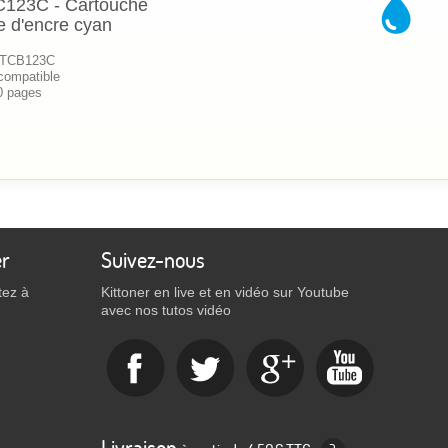
C123C - Cartouche
e d'encre cyan
 KTCB123C
compatible
0 pages
er
Suivez-nous
tez à
Kittoner en live et en vidéo sur Youtube
avec nos tutos vidéo