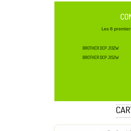
CO
Les 6 premiers
BROTHER DCP J132W
BROTHER DCP J152W
CAR