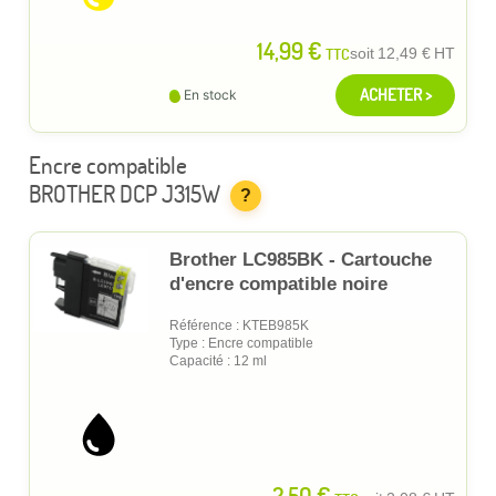
14,99 €
TTC
soit
12,49 €
HT
ACHETER >
En stock
Encre compatible
BROTHER DCP J315W
?
Brother LC985BK - Cartouche
d'encre compatible noire
Référence : KTEB985K
Type : Encre compatible
Capacité : 12 ml
2,50 €