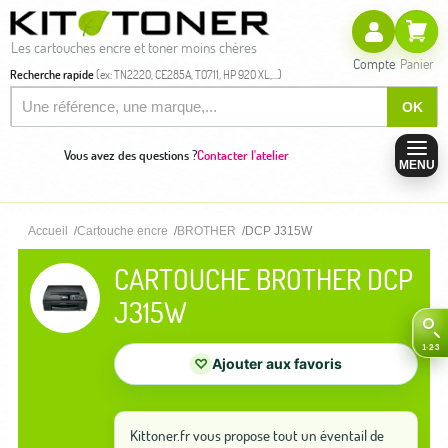
Les cartouches encre et toner moins chères
Compte
Panier
Recherche rapide
(ex: TN2220, CE285A, T0711, HP 920 XL,...)
OK
Vous avez des questions ?
Contacter l'atelier
MENU
Accueil
Cartouche encre
BROTHER
DCP J315W
CARTOUCHE BROTHER DCP
J315W
♡
Ajouter aux favoris
Kittoner.fr vous propose tout un éventail de