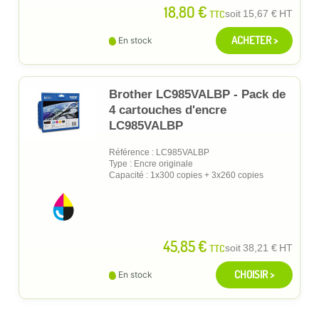
18,80 €
TTC
soit
15,67 €
HT
ACHETER >
En stock
Brother LC985VALBP - Pack de
4 cartouches d'encre
LC985VALBP
Référence : LC985VALBP
Type : Encre originale
Capacité : 1x300 copies + 3x260 copies
45,85 €
TTC
soit
38,21 €
HT
CHOISIR >
En stock